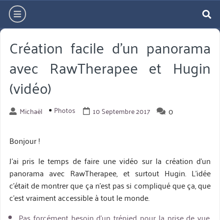
Aller
hamburger
directement
re
au
Création facile d’un panorama
contenu
avec RawTherapee et Hugin
(vidéo)
Photos
0
Michaël
10 Septembre 2017
Bonjour !
J’ai pris le temps de faire une vidéo sur la création d’un
panorama avec RawTherapee, et surtout Hugin. L’idée
c’était de montrer que ça n’est pas si compliqué que ça, que
c’est vraiment accessible à tout le monde.
Pas forcément besoin d’un trépied pour la prise de vue,