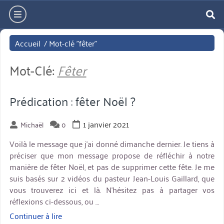
Aller
hamburger
directement
re
au
Accueil
/
Mot-clé "fêter"
contenu
Mot-Clé:
Fêter
Prédication : fêter Noël ?
1 janvier 2021
Michaël
0
Voilà le message que j’ai donné dimanche dernier. Je tiens à
préciser que mon message propose de réfléchir à notre
manière de fêter Noël, et pas de supprimer cette fête. Je me
suis basés sur 2 vidéos du pasteur Jean-Louis Gaillard, que
vous trouverez ici et là. N’hésitez pas à partager vos
réflexions ci-dessous, ou …
Continuer à lire
« Prédication