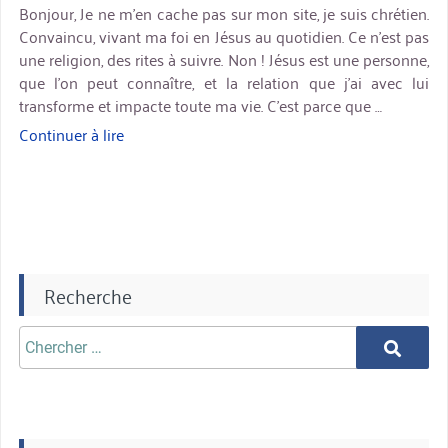
Bonjour, Je ne m’en cache pas sur mon site, je suis chrétien.
Convaincu, vivant ma foi en Jésus au quotidien. Ce n’est pas
une religion, des rites à suivre. Non ! Jésus est une personne,
que l’on peut connaître, et la relation que j’ai avec lui
transforme et impacte toute ma vie. C’est parce que …
Continuer à lire
« Noël
:
il
faut
être
raisonnable »
Recherche
Chercher
Chercher
aprè: