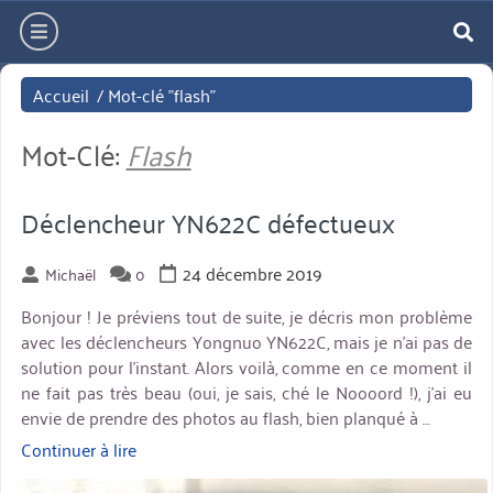
Aller
hamburger
directement
re
au
Accueil
/
Mot-clé "flash"
contenu
Mot-Clé:
Flash
Déclencheur YN622C défectueux
24 décembre 2019
Michaël
0
Bonjour ! Je préviens tout de suite, je décris mon problème
avec les déclencheurs Yongnuo YN622C, mais je n’ai pas de
solution pour l’instant. Alors voilà, comme en ce moment il
ne fait pas très beau (oui, je sais, ché le Noooord !), j’ai eu
envie de prendre des photos au flash, bien planqué à …
Continuer à lire
« Déclencheur
YN622C
miniature