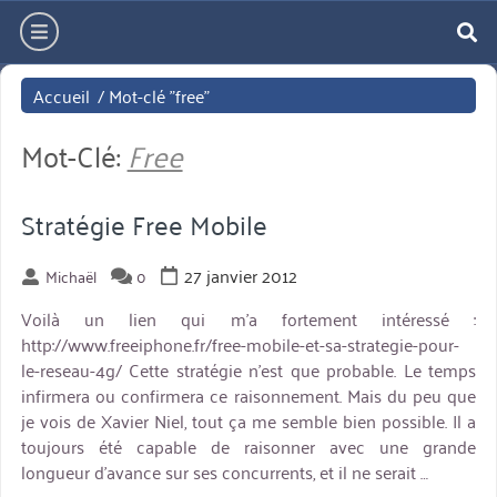
Aller
hamburger
directement
re
au
Accueil
/
Mot-clé "free"
contenu
Mot-Clé:
Free
Stratégie Free Mobile
27 janvier 2012
Michaël
0
Voilà un lien qui m'a fortement intéressé :
http://www.freeiphone.fr/free-mobile-et-sa-strategie-pour-
le-reseau-4g/ Cette stratégie n'est que probable. Le temps
infirmera ou confirmera ce raisonnement. Mais du peu que
je vois de Xavier Niel, tout ça me semble bien possible. Il a
toujours été capable de raisonner avec une grande
longueur d'avance sur ses concurrents, et il ne serait …