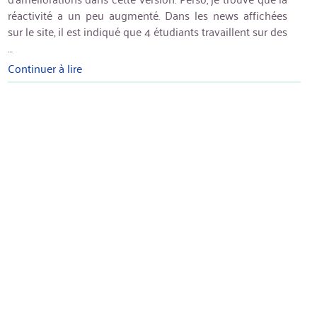
réactivité a un peu augmenté. Dans les news affichées
sur le site, il est indiqué que 4 étudiants travaillent sur des
…
Continuer à lire
« Digikam
5.6
+
problème
des
tooltips
non
lisibles »