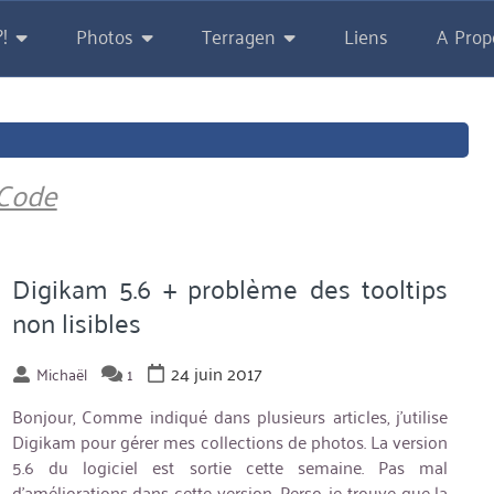
!
Photos
Terragen
Liens
A Prop
Code
Digikam 5.6 + problème des tooltips
non lisibles
24 juin 2017
Michaël
1
Bonjour, Comme indiqué dans plusieurs articles, j’utilise
Digikam pour gérer mes collections de photos. La version
5.6 du logiciel est sortie cette semaine. Pas mal
d’améliorations dans cette version. Perso, je trouve que la