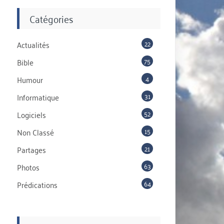
Catégories
22
Actualités
75
Bible
4
Humour
31
Informatique
52
Logiciels
15
Non Classé
21
Partages
63
Photos
64
Prédications