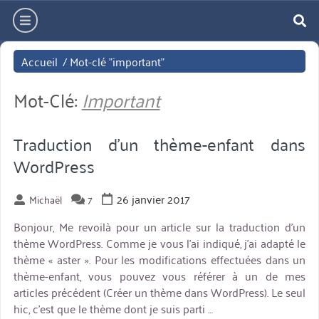
Aller
hamburger
directement
re
au
Accueil
/
Mot-clé "important"
contenu
Mot-Clé:
Important
Traduction d’un thème-enfant dans
WordPress
26 janvier 2017
Michaël
7
Bonjour, Me revoilà pour un article sur la traduction d’un
thème WordPress. Comme je vous l’ai indiqué, j’ai adapté le
thème « aster ». Pour les modifications effectuées dans un
thème-enfant, vous pouvez vous référer à un de mes
articles précédent (Créer un thème dans WordPress). Le seul
hic, c’est que le thème dont je suis parti …