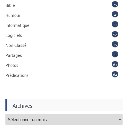
75
Bible
4
Humour
31
Informatique
52
Logiciels
15
Non Classé
21
Partages
63
Photos
64
Prédications
Archives