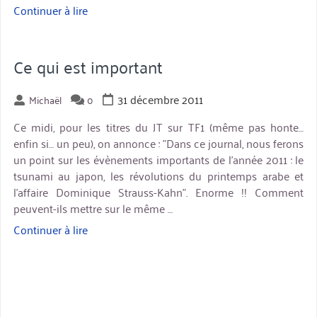
Continuer à lire
« Traduction
d’un
thème-
enfant
Ce qui est important
dans
WordPress »
31 décembre 2011
Michaël
0
Ce midi, pour les titres du JT sur TF1 (même pas honte…
enfin si… un peu), on annonce : "Dans ce journal, nous ferons
un point sur les évènements importants de l'année 2011 : le
tsunami au japon, les révolutions du printemps arabe et
l'affaire Dominique Strauss-Kahn". Enorme !! Comment
peuvent-ils mettre sur le même …
Continuer à lire
« Ce
qui
est
important »