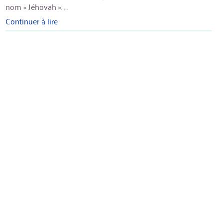
nom « Jéhovah ». …
Continuer à lire
« Prédication:
le
nom
de
Dieu »