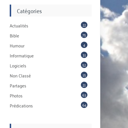
Catégories
22
Actualités
75
Bible
4
Humour
31
Informatique
52
Logiciels
15
Non Classé
21
Partages
63
Photos
64
Prédications