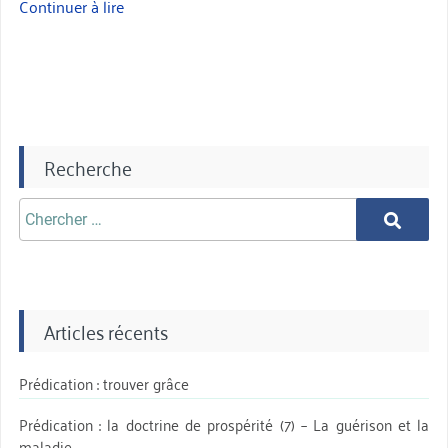
Continuer à lire
« C’est
si
bon
de
croire »
Recherche
Chercher
Chercher
aprè:
Articles récents
Prédication : trouver grâce
Prédication : la doctrine de prospérité (7) – La guérison et la
maladie