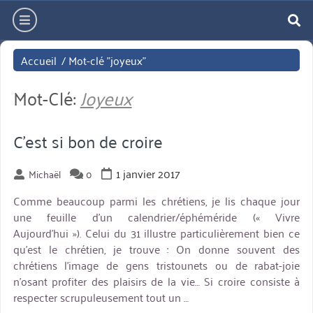
Aller
hamburger
directement
re
au
Accueil
/
Mot-clé "joyeux"
contenu
Mot-Clé:
Joyeux
C’est si bon de croire
1 janvier 2017
Michaël
0
Comme beaucoup parmi les chrétiens, je lis chaque jour
une feuille d’un calendrier/éphéméride (« Vivre
Aujourd’hui »). Celui du 31 illustre particulièrement bien ce
qu’est le chrétien, je trouve : On donne souvent des
chrétiens l’image de gens tristounets ou de rabat-joie
n’osant profiter des plaisirs de la vie… Si croire consiste à
respecter scrupuleusement tout un …