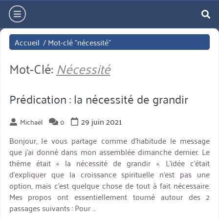
Aller
hamburger
directement
re
au
Accueil
/
Mot-clé "nécessité"
contenu
Mot-Clé:
Nécessité
Prédication : la nécessité de grandir
29 juin 2021
Michaël
0
Bonjour, Je vous partage comme d’habitude le message
que j’ai donné dans mon assemblée dimanche dernier. Le
thème était « la nécessité de grandir ». L’idée c’était
d’expliquer que la croissance spirituelle n’est pas une
option, mais c’est quelque chose de tout à fait nécessaire.
Mes propos ont essentiellement tourné autour des 2
passages suivants : Pour …