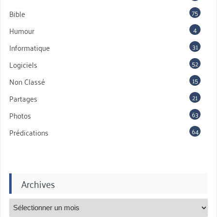
75
Bible
4
Humour
31
Informatique
52
Logiciels
15
Non Classé
21
Partages
63
Photos
64
Prédications
Archives