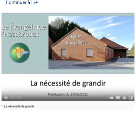
Continuer à lire
« Prédication
:
miniature
la
nécessité
de
grandir »