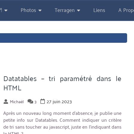
!
Photos
Terragen
Liens
A Prop
Datatables – tri paramétré dans le
HTML
27 juin 2023
Michaël
3
Après un nouveau long moment d’absence, je publie une
petite info sur Datatables. Comment indiquer un critère
de tri sans toucher au javascript, juste en l’indiquant dans
le HTML ?