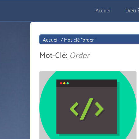
Aller
Accueil
Dieu ?
directement
au
contenu
Accueil
/
Mot-clé "order"
Mot-Clé:
Order
miniature