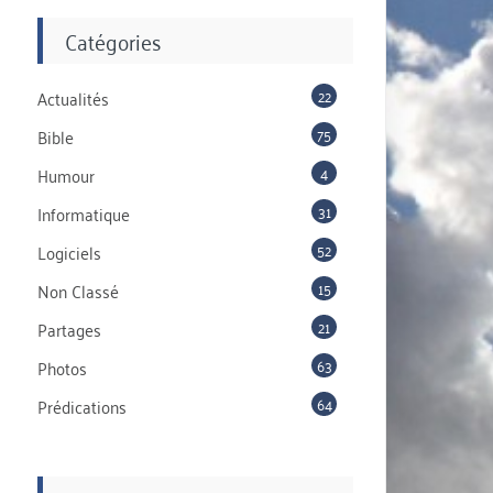
Catégories
22
Actualités
75
Bible
4
Humour
31
Informatique
52
Logiciels
15
Non Classé
21
Partages
63
Photos
64
Prédications