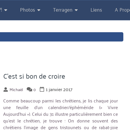
!
Photos
Terragen
Liens
A Prop
C’est si bon de croire
1 janvier 2017
Michaël
0
Comme beaucoup parmi les chrétiens, je lis chaque jour
une feuille d’un calendrier/éphéméride (« Vivre
Aujourd’hui »). Celui du 31 illustre particulièrement bien ce
qu’est le chrétien, je trouve : On donne souvent des
chrétiens l’image de gens tristounets ou de rabat-joie