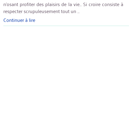
n’osant profiter des plaisirs de la vie… Si croire consiste à
respecter scrupuleusement tout un …
Continuer à lire
« C’est
si
bon
de
croire »