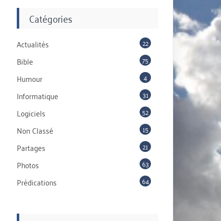
Catégories
22
Actualités
75
Bible
4
Humour
31
Informatique
52
Logiciels
15
Non Classé
21
Partages
63
Photos
64
Prédications