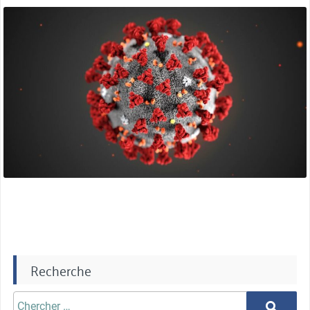
du
miniature
coronavirus
? »
Recherche
Chercher
Chercher