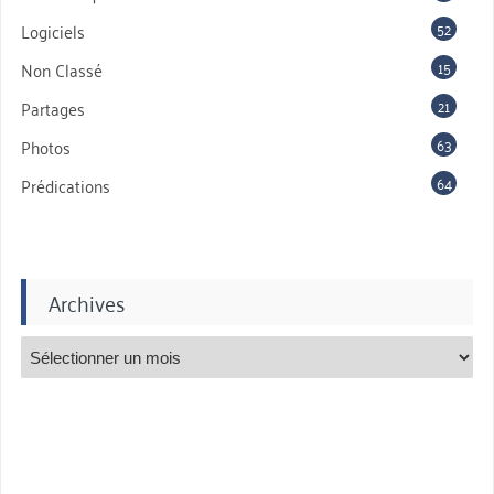
52
Logiciels
15
Non Classé
21
Partages
63
Photos
64
Prédications
Archives