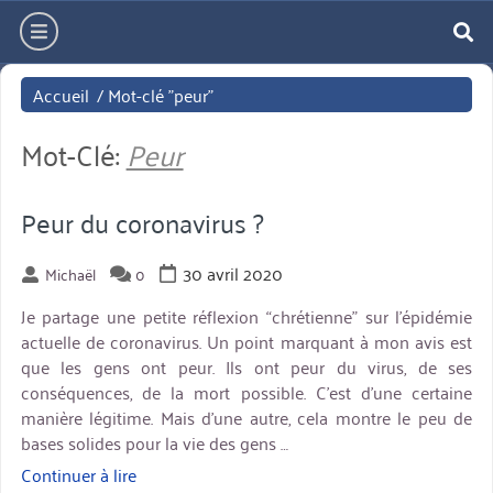
Aller
hamburger
directement
re
au
Accueil
/
Mot-clé "peur"
contenu
Mot-Clé:
Peur
Peur du coronavirus ?
30 avril 2020
Michaël
0
Je partage une petite réflexion “chrétienne” sur l’épidémie
actuelle de coronavirus. Un point marquant à mon avis est
que les gens ont peur. Ils ont peur du virus, de ses
conséquences, de la mort possible. C’est d’une certaine
manière légitime. Mais d’une autre, cela montre le peu de
bases solides pour la vie des gens …
Continuer à lire
« Peur