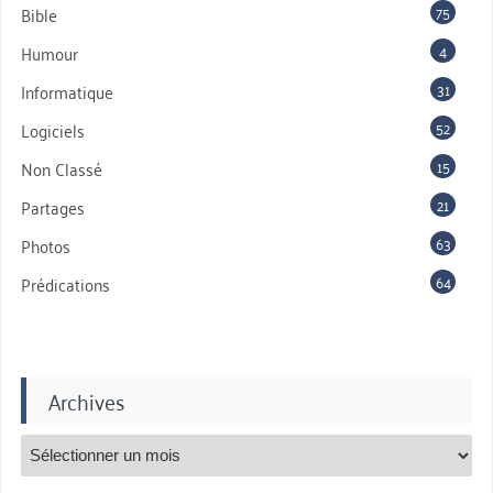
75
Bible
4
Humour
31
Informatique
52
Logiciels
15
Non Classé
21
Partages
63
Photos
64
Prédications
Archives