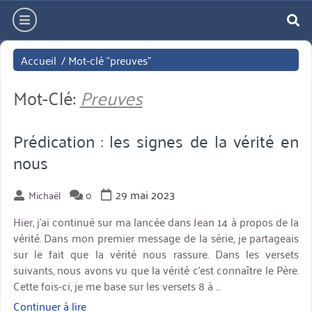
Aller
hamburger
directement
re
au
Accueil
/
Mot-clé "preuves"
contenu
Mot-Clé:
Preuves
Prédication : les signes de la vérité en
nous
29 mai 2023
Michaël
0
Hier, j’ai continué sur ma lancée dans Jean 14 à propos de la
vérité. Dans mon premier message de la série, je partageais
sur le fait que la vérité nous rassure. Dans les versets
suivants, nous avons vu que la vérité c’est connaître le Père.
Cette fois-ci, je me base sur les versets 8 à …
Continuer à lire
« Prédication