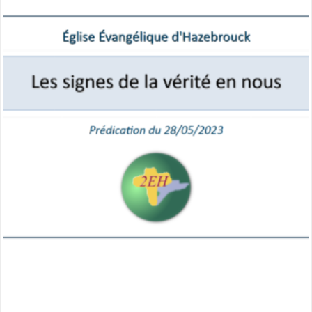
:
miniature
les
signes
de
la
vérité
en
nous »