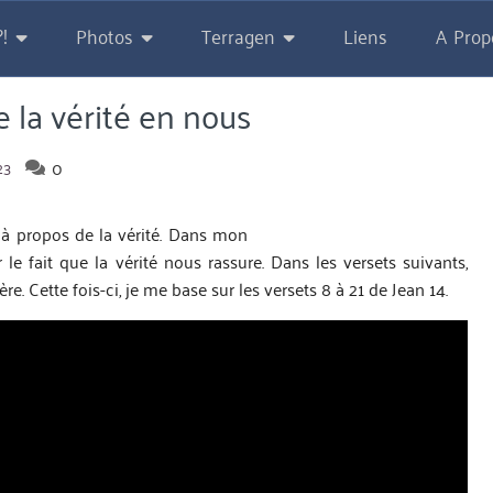
!
Photos
Terragen
Liens
A Prop
e la vérité en nous
0
23
4 à propos de la vérité. Dans mon
 le fait que la vérité nous rassure. Dans les versets suivants,
re. Cette fois-ci, je me base sur les versets 8 à 21 de Jean 14.