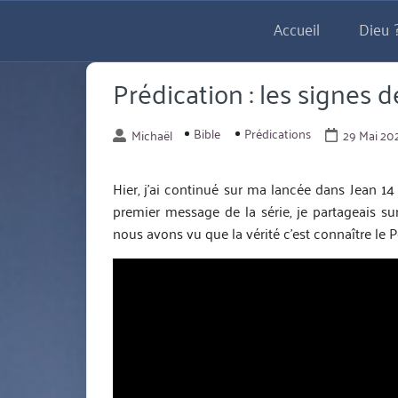
Aller
Accueil
Dieu ?
directement
au
contenu
Prédication : les signes d
Bible
Prédications
Michaël
29 Mai 20
Hier, j’ai continué sur ma lancée dans Jean 1
premier message de la série, je partageais sur
nous avons vu que la vérité c’est connaître le Pè