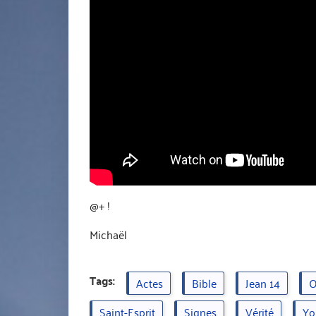
@+ !
Michaël
Tags:
Actes
Bible
Jean 14
O
Saint-Esprit
Signes
Vérité
Yo