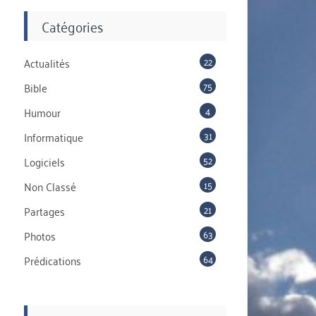
Catégories
22
Actualités
75
Bible
4
Humour
31
Informatique
52
Logiciels
15
Non Classé
21
Partages
63
Photos
64
Prédications