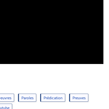
euvres
Paroles
Prédication
Preuves
utube