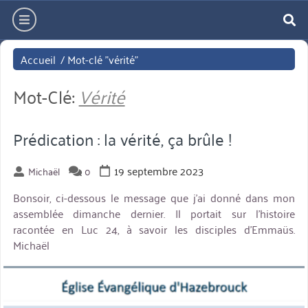
Aller
hamburger
directement
re
au
Accueil
/
Mot-clé "vérité"
contenu
Mot-Clé:
Vérité
Prédication : la vérité, ça brûle !
19 septembre 2023
Michaël
0
Bonsoir, ci-dessous le message que j’ai donné dans mon
assemblée dimanche dernier. Il portait sur l’histoire
racontée en Luc 24, à savoir les disciples d’Emmaüs.
Michaël
miniature