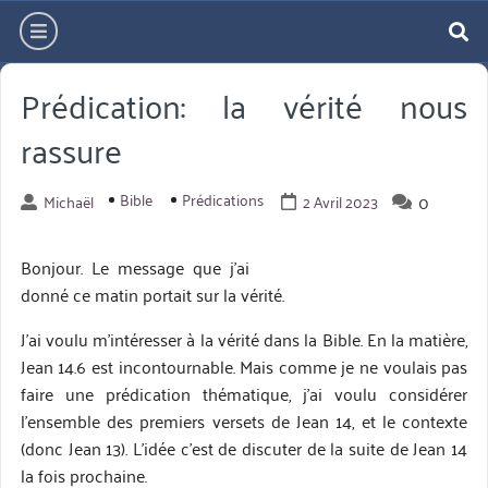
Aller
hamburger
directement
re
au
Prédication: la vérité nous
contenu
rassure
Bible
Prédications
0
Michaël
2 Avril 2023
Bonjour. Le message que j’ai
donné ce matin portait sur la vérité.
J’ai voulu m’intéresser à la vérité dans la Bible. En la matière,
Jean 14.6 est incontournable. Mais comme je ne voulais pas
faire une prédication thématique, j’ai voulu considérer
l’ensemble des premiers versets de Jean 14, et le contexte
(donc Jean 13). L’idée c’est de discuter de la suite de Jean 14
la fois prochaine.