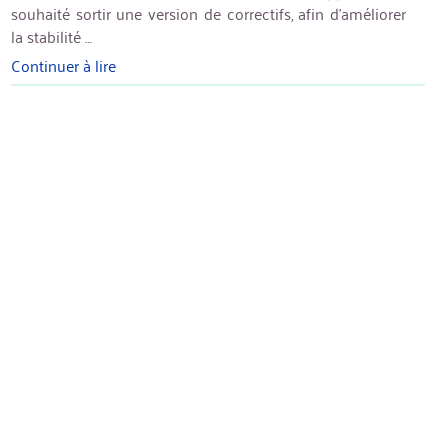
souhaité sortir une version de correctifs, afin d’améliorer
la stabilité …
Continuer à lire
« RawTherapee
5.2 »