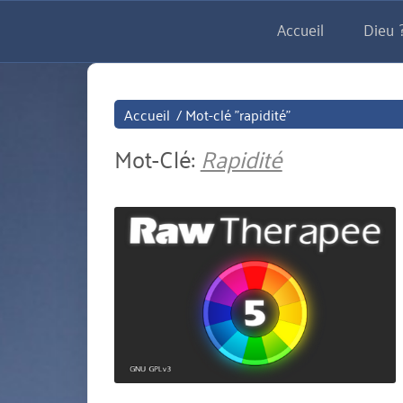
Aller
Accueil
Dieu ?
directement
au
contenu
Accueil
/
Mot-clé "rapidité"
Mot-Clé:
Rapidité
miniature