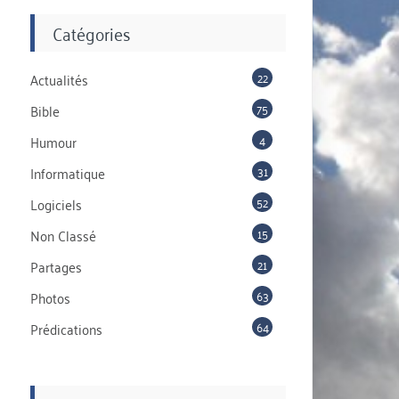
Catégories
22
Actualités
75
Bible
4
Humour
31
Informatique
52
Logiciels
15
Non Classé
21
Partages
63
Photos
64
Prédications