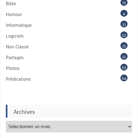
75
Bible
4
Humour
31
Informatique
52
Logiciels
15
Non Classé
21
Partages
63
Photos
64
Prédications
Archives