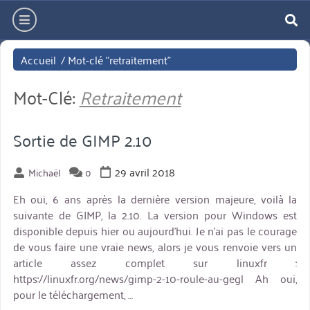
Aller
hamburger
directement
re
au
Accueil
/
Mot-clé "retraitement"
contenu
Mot-Clé:
Retraitement
Sortie de GIMP 2.10
29 avril 2018
Michaël
0
Eh oui, 6 ans après la dernière version majeure, voilà la
suivante de GIMP, la 2.10. La version pour Windows est
disponible depuis hier ou aujourd’hui. Je n’ai pas le courage
de vous faire une vraie news, alors je vous renvoie vers un
article assez complet sur linuxfr :
https://linuxfr.org/news/gimp-2-10-roule-au-gegl Ah oui,
pour le téléchargement, …