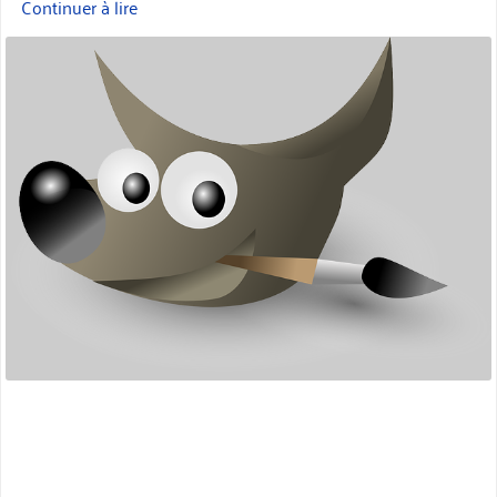
Continuer à lire
« Sortie
de
miniature
GIMP
2.10 »