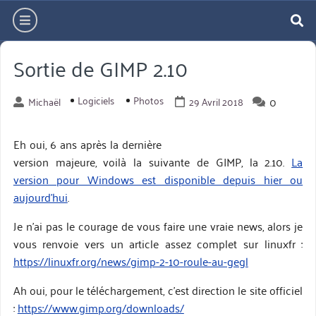
Aller
hamburger
directement
re
au
Sortie de GIMP 2.10
contenu
Logiciels
Photos
0
Michaël
29 Avril 2018
Eh oui, 6 ans après la dernière
version majeure, voilà la suivante de GIMP, la 2.10.
La
version pour Windows est disponible depuis hier ou
aujourd’hui
.
Je n’ai pas le courage de vous faire une vraie news, alors je
vous renvoie vers un article assez complet sur linuxfr :
https://linuxfr.org/news/gimp-2-10-roule-au-gegl
Ah oui, pour le téléchargement, c’est direction le site officiel
:
https://www.gimp.org/downloads/