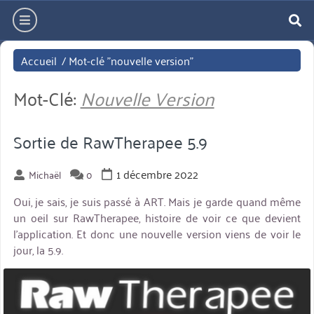
Aller
hamburger
directement
re
au
Accueil
/
Mot-clé "nouvelle version"
contenu
Mot-Clé:
Nouvelle Version
Sortie de RawTherapee 5.9
1 décembre 2022
Michaël
0
Oui, je sais, je suis passé à ART. Mais je garde quand même
un oeil sur RawTherapee, histoire de voir ce que devient
l’application. Et donc une nouvelle version viens de voir le
jour, la 5.9.
miniature