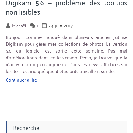
Digikam 5.6 + problème des tooltips
non lisibles
24 juin 2017
Michaël
1
Bonjour, Comme indiqué dans plusieurs articles, j’utilise
Digikam pour gérer mes collections de photos. La version
5.6 du logiciel est sortie cette semaine. Pas mal
d’améliorations dans cette version. Perso, je trouve que la
réactivité a un peu augmenté. Dans les news affichées sur
le site, il est indiqué que 4 étudiants travaillent sur des …
Continuer à lire
« Digikam
5.6
+
problème
des
tooltips
non
Recherche
lisibles »