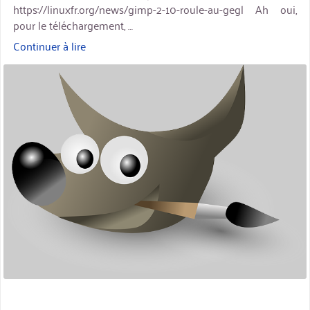
https://linuxfr.org/news/gimp-2-10-roule-au-gegl Ah oui,
pour le téléchargement, …
Continuer à lire
« Sortie
de
miniature
GIMP
2.10 »