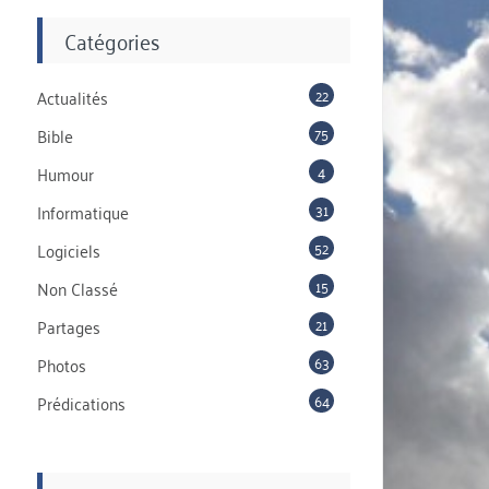
Catégories
22
Actualités
75
Bible
4
Humour
31
Informatique
52
Logiciels
15
Non Classé
21
Partages
63
Photos
64
Prédications