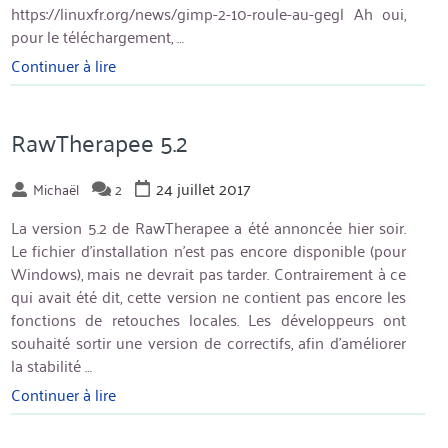
https://linuxfr.org/news/gimp-2-10-roule-au-gegl Ah oui,
pour le téléchargement, …
Continuer à lire
« Sortie
de
GIMP
2.10 »
RawTherapee 5.2
24 juillet 2017
Michaël
2
La version 5.2 de RawTherapee a été annoncée hier soir.
Le fichier d’installation n’est pas encore disponible (pour
Windows), mais ne devrait pas tarder. Contrairement à ce
qui avait été dit, cette version ne contient pas encore les
fonctions de retouches locales. Les développeurs ont
souhaité sortir une version de correctifs, afin d’améliorer
la stabilité …
Continuer à lire
« RawTherapee
5.2 »