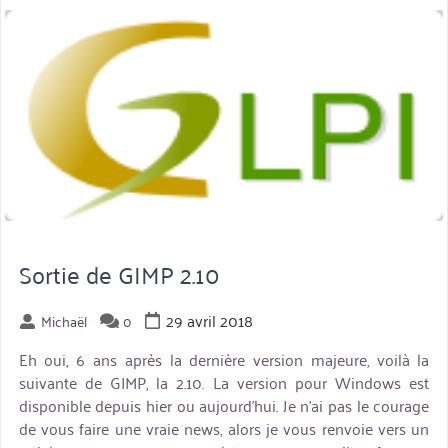
&
miniature
la
magie
du
libre »
Sortie de GIMP 2.10
29 avril 2018
Michaël
0
Eh oui, 6 ans après la dernière version majeure, voilà la
suivante de GIMP, la 2.10. La version pour Windows est
disponible depuis hier ou aujourd’hui. Je n’ai pas le courage
de vous faire une vraie news, alors je vous renvoie vers un