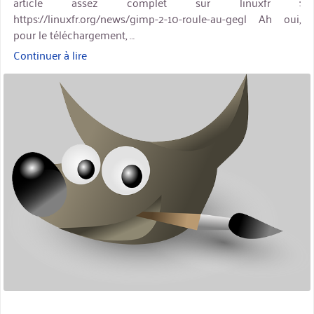
article assez complet sur linuxfr :
https://linuxfr.org/news/gimp-2-10-roule-au-gegl Ah oui,
pour le téléchargement, …
Continuer à lire
« Sortie
de
miniature
GIMP
2.10 »