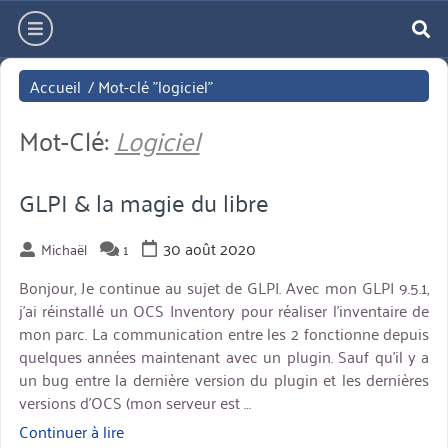
Aller
hamburger
directement
re
au
Accueil
/
Mot-clé "logiciel"
contenu
Mot-Clé:
Logiciel
GLPI & la magie du libre
30 août 2020
Michaël
1
Bonjour, Je continue au sujet de GLPI. Avec mon GLPI 9.5.1,
j’ai réinstallé un OCS Inventory pour réaliser l’inventaire de
mon parc. La communication entre les 2 fonctionne depuis
quelques années maintenant avec un plugin. Sauf qu’il y a
un bug entre la dernière version du plugin et les dernières
versions d’OCS (mon serveur est …
Continuer à lire
« GLPI