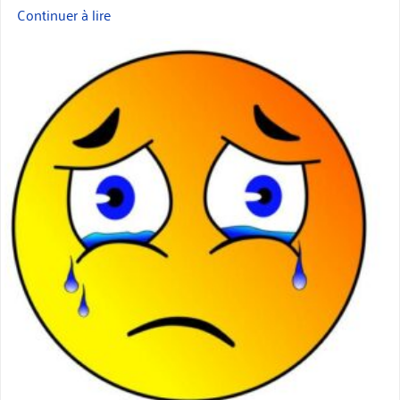
Continuer à lire
« Plantage
de
miniature
mon
thème »