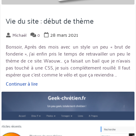
Vie du site : début de thème
28 mars 2021
Michaël
0
Bonsoir, Après des mois avec un style un peu « brut de
fonderie », j’ai enfin pris le temps de retravailler un peu le
thème de ce site. Waouw… ça faisait un bail que je n’avais
pas touché à une CSS, je suis complètement rouillé. Il faut
espérer que c’est comme le vélo et que ça reviendra …
Continuer à lire
« Vie
du
miniature
site
:
début
de
thème »