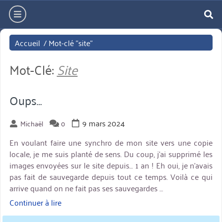
Aller
hamburger
directement
re
au
Accueil
/
Mot-clé "site"
contenu
Mot-Clé:
Site
Oups…
9 mars 2024
Michaël
0
En voulant faire une synchro de mon site vers une copie
locale, je me suis planté de sens. Du coup, j’ai supprimé les
images envoyées sur le site depuis… 1 an ! Eh oui, je n’avais
pas fait de sauvegarde depuis tout ce temps. Voilà ce qui
arrive quand on ne fait pas ses sauvegardes …
Continuer à lire
« Oups… »
miniature