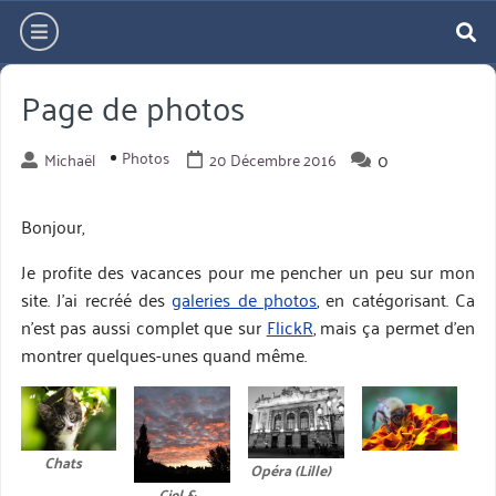
Aller
hamburger
directement
re
au
Page de photos
contenu
Photos
0
Michaël
20 Décembre 2016
Bonjour,
Je profite des vacances pour me pencher un peu sur mon
site. J’ai recréé des
galeries de photos
, en catégorisant. Ca
n’est pas aussi complet que sur
FlickR
, mais ça permet d’en
montrer quelques-unes quand même.
Chats
Opéra (Lille)
Ciel &