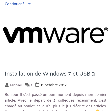
Continuer à lire
« VMWare
Update
miniature
Manager
:
failed
to
download
metadata »
Installation de Windows 7 et USB 3
11 octobre 2017
Michaël
2
Bonjour, Il s’est passé un bon moment depuis mon dernier
article. Avec le départ de 2 collègues récemment, c’est
chargé au boulot, et je n’ai plus le jus d’écrire des articles.