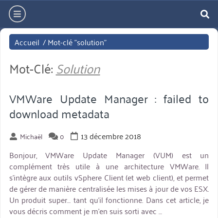
Aller
hamburger
directement
re
au
Accueil
/
Mot-clé "solution"
contenu
Mot-Clé:
Solution
VMWare Update Manager : failed to
download metadata
13 décembre 2018
Michaël
0
Bonjour, VMWare Update Manager (VUM) est un
complément très utile à une architecture VMWare. Il
s’intègre aux outils vSphere Client (et web client), et permet
de gérer de manière centralisée les mises à jour de vos ESX.
Un produit super… tant qu’il fonctionne. Dans cet article, je
vous décris comment je m’en suis sorti avec …