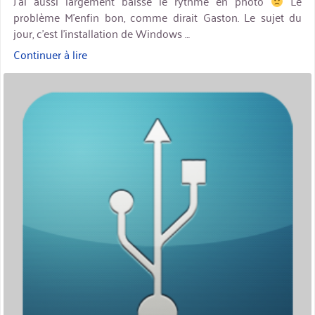
J’ai aussi largement baissé le rythme en photo
Le
problème M’enfin bon, comme dirait Gaston. Le sujet du
jour, c’est l’installation de Windows …
Continuer à lire
« Installation
de
miniature
Windows
7
et
USB
3 »