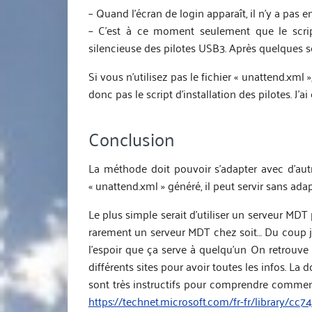
– Quand l’écran de login apparaît, il n’y a pas e
– C’est à ce moment seulement que le script
silencieuse des pilotes USB3. Après quelques se
Si vous n’utilisez pas le fichier « unattend.xm
donc pas le script d’installation des pilotes. J’ai
Conclusion
La méthode doit pouvoir s’adapter avec d’autre
« unattend.xml » généré, il peut servir sans ada
Le plus simple serait d’utiliser un serveur MDT
rarement un serveur MDT chez soit… Du coup j’a
l’espoir que ça serve à quelqu’un On retrouve 
différents sites pour avoir toutes les infos. La
sont très instructifs pour comprendre comment 
https://technet.microsoft.com/fr-fr/library/cc7