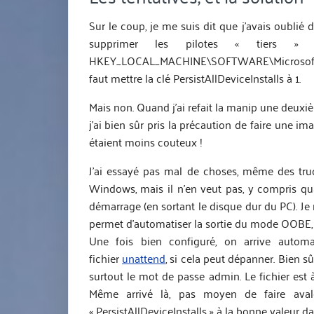
Sur le coup, je me suis dit que j’avais oublié
supprimer les pilotes « tiers »
HKEY_LOCAL_MACHINE\SOFTWARE\Microsoft\Wi
faut mettre la clé PersistAllDeviceInstalls à 1.
Mais non. Quand j’ai refait la manip une deuxiè
j’ai bien sûr pris la précaution de faire une 
étaient moins couteux !
J’ai essayé pas mal de choses, même des trucs
Windows, mais il n’en veut pas, y compris qu
démarrage (en sortant le disque dur du PC). Je 
permet d’automatiser la sortie du mode OOBE, ce
Une fois bien configuré, on arrive autom
fichier
unattend
, si cela peut dépanner. Bien sû
surtout le mot de passe admin. Le fichier est
Même arrivé là, pas moyen de faire aval
« PersistAllDeviceInstalls » à la bonne valeur dan