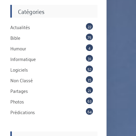
Catégories
22
Actualités
75
Bible
4
Humour
31
Informatique
52
Logiciels
15
Non Classé
21
Partages
63
Photos
64
Prédications