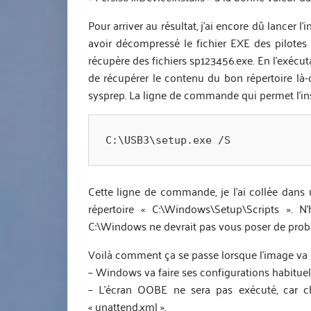
Pour arriver au résultat, j’ai encore dû lancer l
avoir décompressé le fichier EXE des pilotes
récupère des fichiers sp123456.exe. En l’exécu
de récupérer le contenu du bon répertoire là-
sysprep. La ligne de commande qui permet l’insta
C:\USB3\setup.exe /S
Cette ligne de commande, je l’ai collée dans 
répertoire « C:\Windows\Setup\Scripts ». N’h
C:\Windows ne devrait pas vous poser de prob
Voilà comment ça se passe lorsque l’image va ê
– Windows va faire ses configurations habituel
– L’écran OOBE ne sera pas exécuté, car c
« unattend.xml ».