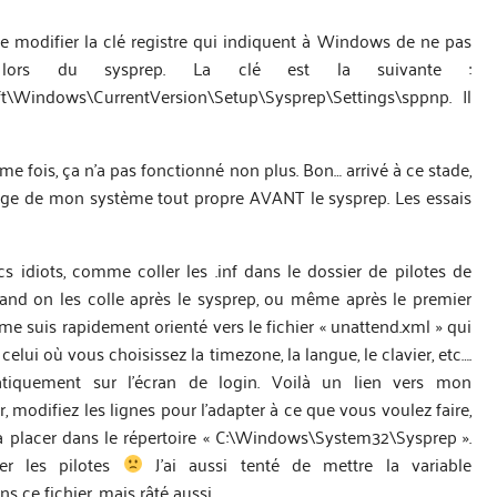
 de modifier la clé registre qui indiquent à Windows de ne pas
 lors du sysprep. La clé est la suivante :
ndows\CurrentVersion\Setup\Sysprep\Settings\sppnp. Il
me fois, ça n’a pas fonctionné non plus. Bon… arrivé à ce stade,
image de mon système tout propre AVANT le sysprep. Les essais
 idiots, comme coller les .inf dans le dossier de pilotes de
and on les colle après le sysprep, ou même après le premier
me suis rapidement orienté vers le fichier « unattend.xml » qui
lui où vous choisissez la timezone, la langue, le clavier, etc….
atiquement sur l’écran de login. Voilà un lien vers mon
r, modifiez les lignes pour l’adapter à ce que vous voulez faire,
 à placer dans le répertoire « C:\Windows\System32\Sysprep ».
er les pilotes
J’ai aussi tenté de mettre la variable
s ce fichier, mais râté aussi.