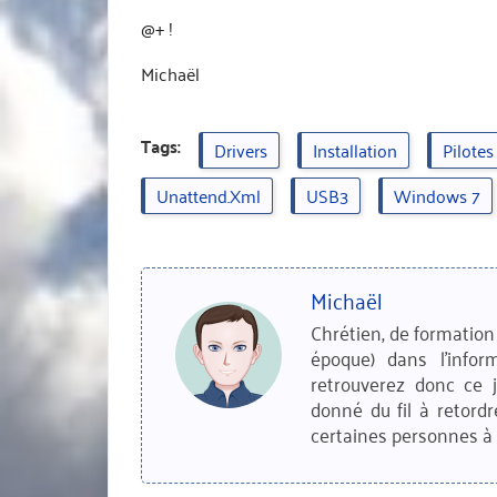
@+ !
Michaël
Tags:
Drivers
Installation
Pilotes
Unattend.xml
USB3
Windows 7
Michaël
Chrétien, de formation 
époque) dans l'infor
retrouverez donc ce 
donné du fil à retordr
certaines personnes à 