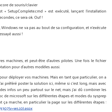
ncore de souris/clavier
 « SetupComplete.cmd » est exécuté, lançant l’installation
condes, ce sera ok. Ouf !
l », Windows ne va pas au bout de sa configuration, et n’exécute
 essayé aussi !
s machines, et peut-être d’autres pilotes. Une fois le fichier
ptation pour d’autres modèles aussi.
 pour déployer vos machines. Mais en tant que particulier, on a
i préféré poster la solution ici, même si c’est long, mais avec
des infos un peu partout sur le net, mais j’ai dû combiner les
 doc de microsoft sur les différentes étapes et modes du sysprep
ça marche, en particulier la page sur les différentes étapes :
49307(v=ws.10).aspx