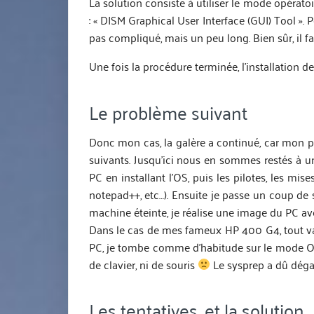
La solution consiste à utiliser le mode opératoir
: « DISM Graphical User Interface (GUI) Tool ». Po
pas compliqué, mais un peu long. Bien sûr, il fa
Une fois la procédure terminée, l’installation
Le problème suivant
Donc mon cas, la galère a continué, car mon 
suivants. Jusqu’ici nous en sommes restés à un
PC en installant l’OS, puis les pilotes, les mise
notepad++, etc…). Ensuite je passe un coup de 
machine éteinte, je réalise une image du PC ave
Dans le cas de mes fameux HP 400 G4, tout va 
PC, je tombe comme d’habitude sur le mode OOBE
de clavier, ni de souris
Le sysprep a dû dégag
Les tentatives, et la solution