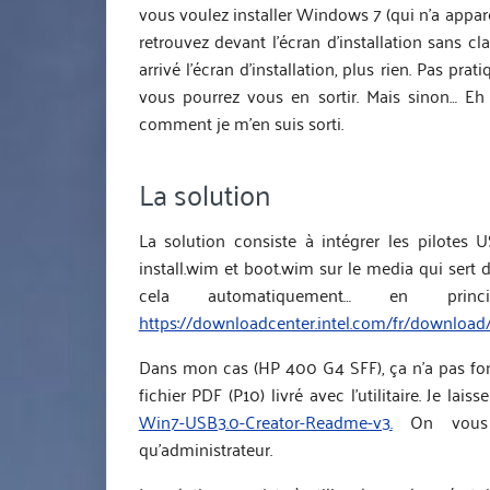
vous voulez installer Windows 7 (qui n’a appare
retrouvez devant l’écran d’installation sans cl
arrivé l’écran d’installation, plus rien. Pas pr
vous pourrez vous en sortir. Mais sinon… Eh 
comment je m’en suis sorti.
La solution
La solution consiste à intégrer les pilotes U
install.wim et boot.wim sur le media qui sert d’i
cela automatiquement… en princ
https://downloadcenter.intel.com/fr/downloa
Dans mon cas (HP 400 G4 SFF), ça n’a pas fonct
fichier PDF (P10) livré avec l’utilitaire. Je la
Win7-USB3.0-Creator-Readme-v3.
On vous co
qu’administrateur.