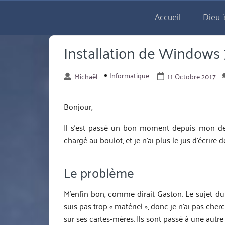
Aller
Accueil
Dieu ?
directement
au
contenu
Installation de Windows 
Informatique
Michaël
11 Octobre 2017
Bonjour,
Il s’est passé un bon moment depuis mon dern
chargé au boulot, et je n’ai plus le jus d’écrire
Le problème
M’enfin bon, comme dirait Gaston. Le sujet du 
suis pas trop « matériel », donc je n’ai pas cher
sur ses cartes-mères. Ils sont passé à une aut