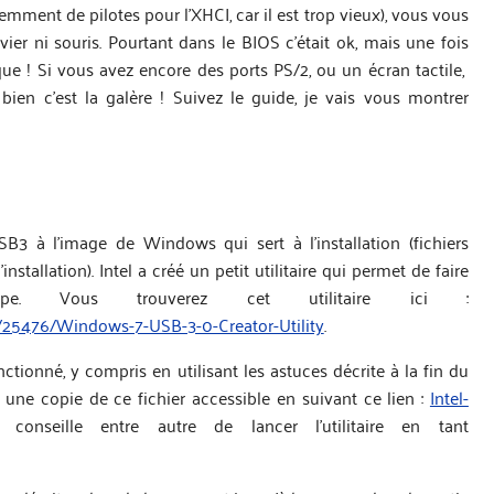
mment de pilotes pour l’XHCI, car il est trop vieux), vous vous
avier ni souris. Pourtant dans le BIOS c’était ok, mais une fois
atique ! Si vous avez encore des ports PS/2, ou un écran tactile,
bien c’est la galère ! Suivez le guide, je vais vous montrer
SB3 à l’image de Windows qui sert à l’installation (fichiers
nstallation). Intel a créé un petit utilitaire qui permet de faire
ipe. Vous trouverez cet utilitaire ici :
d/25476/Windows-7-USB-3-0-Creator-Utility
.
ionné, y compris en utilisant les astuces décrite à la fin du
isse une copie de ce fichier accessible en suivant ce lien :
Intel-
nseille entre autre de lancer l’utilitaire en tant