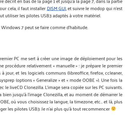
e décrit en bas de la page 1 et jusqu’à la page 7, dans la partie
ur cela, il faut installer
DISM GUI
, et suivre le modop qui n’est
ut utiliser les pilotes USB3 adaptés à votre matériel.
 de Windows 7 peut se faire comme d’habitude.
premier PC me sert à créer une image de déploiement pour les
e procédure relativement « manuelle » : je prépare le premier
s à jour, et les logiciels communs (libreoffice, firefox, ccleaner,
sysprep (options « Generalize » et « mode OOBE »). Une fois la
c le liveCD Clonezilla. L’image sera copiée sur les PC suivants.
bien jusqu’à l’image Clonezilla, et au moment de démarrer le
, où vous choisissez la langue, la timezone, etc… et là, plus
er les pilotes USB3. Je n’ai plus qu’à tout recommencer