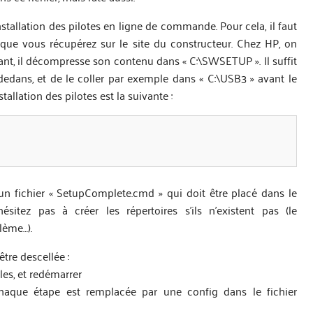
’installation des pilotes en ligne de commande. Pour cela, il faut
 que vous récupérez sur le site du constructeur. Chez HP, on
tant, il décompresse son contenu dans « C:\SWSETUP ». Il suffit
dedans, et de le coller par exemple dans « C:\USB3 » avant le
llation des pilotes est la suivante :
un fichier « SetupComplete.cmd » qui doit être placé dans le
ésitez pas à créer les répertoires s’ils n’existent pas (le
lème…).
tre descellée :
les, et redémarrer
haque étape est remplacée par une config dans le fichier