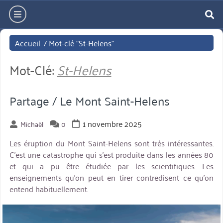
Aller
hamburger
directement
re
au
Accueil
/
Mot-clé "St-Helens"
contenu
Mot-Clé:
St-Helens
Partage / Le Mont Saint-Helens
1 novembre 2025
Michaël
0
Les éruption du Mont Saint-Helens sont très intéressantes.
C’est une catastrophe qui s’est produite dans les années 80
et qui a pu être étudiée par les scientifiques. Les
enseignements qu’on peut en tirer contredisent ce qu’on
entend habituellement.
miniature