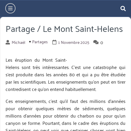
Aller
hamburger
directement
re
au
Partage / Le Mont Saint-Helens
contenu
Partages
0
Michaël
1 Novembre 2025
Les éruption du Mont Saint-
Helens sont très intéressantes. C’est une catastrophe qui
s’est produite dans les années 80 et qui a pu être étudiée
par les scientifiques. Les enseignements qu’on peut en tirer
contredisent ce qu’on entend habituellement.
Ces enseignements, c’est qu’il faut des millions d’années
pour obtenir quelques mètres de sédiments, quelques
millions d’années pour obtenir du charbon ou pour qu’un
canyon se forme. Pourtant, dans le cadre des éruptions du
Saint-Helens, on peut voir que certaines choses vont bien