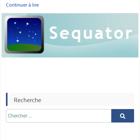
Continuer à lire
« Empiler
les
miniature
photos
d’étoiles
avec
Sequator »
Recherche
Chercher
Chercher
aprè: