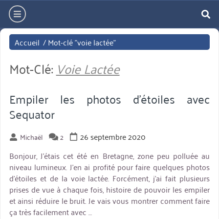
Aller
hamburger
directement
re
au
Accueil
/
Mot-clé "voie lactée"
contenu
Mot-Clé:
Voie Lactée
Empiler les photos d’étoiles avec
Sequator
26 septembre 2020
Michaël
2
Bonjour, J’étais cet été en Bretagne, zone peu polluée au
niveau lumineux. J’en ai profité pour faire quelques photos
d’étoiles et de la voie lactée. Forcément, j’ai fait plusieurs
prises de vue à chaque fois, histoire de pouvoir les empiler
et ainsi réduire le bruit. Je vais vous montrer comment faire
ça très facilement avec …