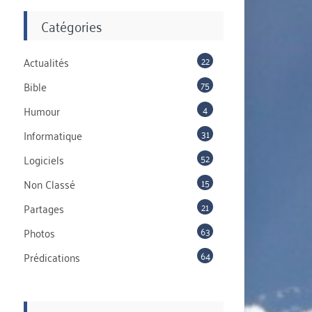
Catégories
22
Actualités
75
Bible
4
Humour
31
Informatique
52
Logiciels
15
Non Classé
21
Partages
63
Photos
64
Prédications