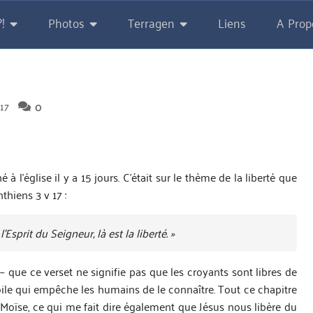
!
Photos
Terragen
Liens
A Prop
0
017
l’église il y a 15 jours. C’était sur le thème de la liberté que
thiens 3 v 17 :
 l’Esprit du Seigneur, là est la liberté. »
– que ce verset ne signifie pas que les croyants sont libres de
voile qui empêche les humains de le connaître. Tout ce chapitre
de Moïse, ce qui me fait dire également que Jésus nous libère du