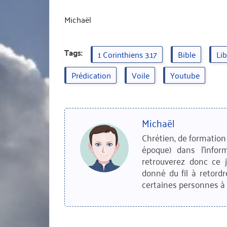
Michaël
Tags:
1 Corinthiens 3.17
Bible
Lib
Prédication
Voile
Youtube
Michaël
Chrétien, de formation 
époque) dans l'infor
retrouverez donc ce 
donné du fil à retordr
certaines personnes à 