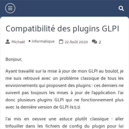
Aller
hamburger
directement
re
au
Compatibilité des plugins GLPI
contenu
Informatique
2
Michaël
22 Août 2020
Bonjour,
Ayant travaillé sur la mise à jour de mon GLPI au boulot, je
me suis retrouvé avec un problème classique de tous les
environnements qui proposent des plugins : ces derniers ne
suivent pas toujours les mises à jour de l’application. J’ai
donc plusieurs plugins GLPI qui ne fonctionnement plus
avec la dernière version de GLPI (9.5.1).
J’ai mis en oeuvre une astuce plutôt classique : aller
trifouiller dans les fichiers de config du plugin pour lui