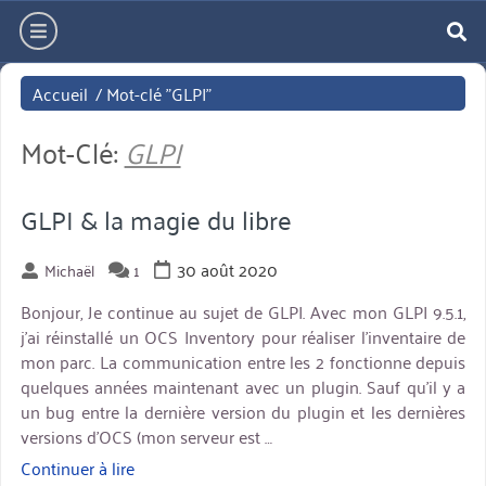
Aller
hamburger
directement
re
au
Accueil
/
Mot-clé "GLPI"
contenu
Mot-Clé:
GLPI
GLPI & la magie du libre
30 août 2020
Michaël
1
Bonjour, Je continue au sujet de GLPI. Avec mon GLPI 9.5.1,
j’ai réinstallé un OCS Inventory pour réaliser l’inventaire de
mon parc. La communication entre les 2 fonctionne depuis
quelques années maintenant avec un plugin. Sauf qu’il y a
un bug entre la dernière version du plugin et les dernières
versions d’OCS (mon serveur est …
Continuer à lire
« GLPI