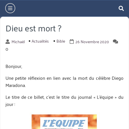
Aller
hamburger
directement
re
au
Dieu est mort ?
contenu
Actualités
Bible
Michaël
26 Novembre 2020
0
Bonjour,
Une petite réflexion en lien avec la mort du célèbre Diego
Maradona.
Le titre de ce billet, c’est le titre du journal « L’équipe » du
jour :