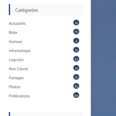
Catégories
22
Actualités
75
Bible
4
Humour
31
Informatique
52
Logiciels
15
Non Classé
21
Partages
63
Photos
64
Prédications