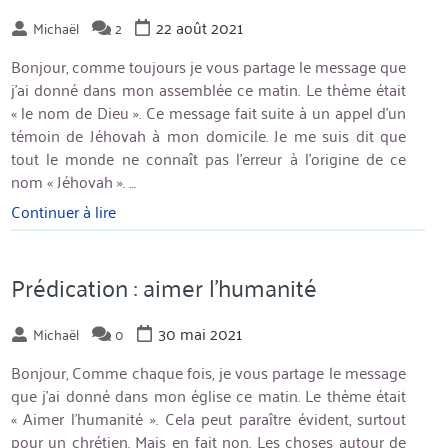
22 août 2021
Michaël
2
Bonjour, comme toujours je vous partage le message que
j’ai donné dans mon assemblée ce matin. Le thème était
« le nom de Dieu ». Ce message fait suite à un appel d’un
témoin de Jéhovah à mon domicile. Je me suis dit que
tout le monde ne connaît pas l’erreur à l’origine de ce
nom « Jéhovah ». …
Continuer à lire
« Prédication:
le
nom
de
Prédication : aimer l’humanité
Dieu »
30 mai 2021
Michaël
0
Bonjour, Comme chaque fois, je vous partage le message
que j’ai donné dans mon église ce matin. Le thème était
« Aimer l’humanité ». Cela peut paraître évident, surtout
pour un chrétien. Mais en fait non. Les choses autour de