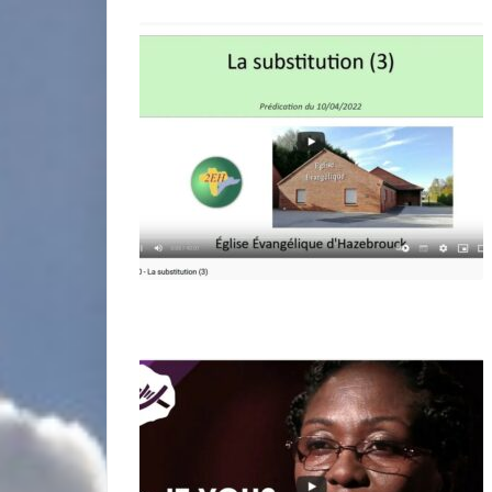
miniature
miniature