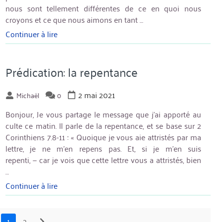
nous sont tellement différentes de ce en quoi nous
croyons et ce que nous aimons en tant …
Continuer à lire
« Prédication
:
aimer
l’humanité »
Prédication: la repentance
2 mai 2021
Michaël
0
Bonjour, Je vous partage le message que j’ai apporté au
culte ce matin. Il parle de la repentance, et se base sur 2
Corinthiens 7.8-11 : « Quoique je vous aie attristés par ma
lettre, je ne m’en repens pas. Et, si je m’en suis
repenti, — car je vois que cette lettre vous a attristés, bien
…
Continuer à lire
« Prédication:
la
repentance »
1
2
suiv