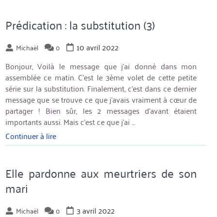
avoir
faim
Prédication : la substitution (3)
et
soif
10 avril 2022
Michaël
0
de
Dieu »
Bonjour, Voilà le message que j’ai donné dans mon
assemblée ce matin. C’est le 3ème volet de cette petite
série sur la substitution. Finalement, c’est dans ce dernier
message que se trouve ce que j’avais vraiment à cœur de
partager ! Bien sûr, les 2 messages d’avant étaient
importants aussi. Mais c’est ce que j’ai …
Continuer à lire
« Prédication
:
la
substitution
Elle pardonne aux meurtriers de son
(3) »
mari
3 avril 2022
Michaël
0