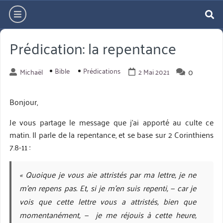
Aller
hamburger
directement
re
au
Prédication: la repentance
contenu
Bible
Prédications
0
Michaël
2 Mai 2021
Bonjour,
Je vous partage le message que j’ai apporté au culte ce
matin. Il parle de la repentance, et se base sur 2 Corinthiens
7.8-11 :
« Quoique je vous aie attristés par ma lettre, je ne
m’en repens pas. Et, si je m’en suis repenti, — car je
vois que cette lettre vous a attristés, bien que
momentanément, — je me réjouis à cette heure,