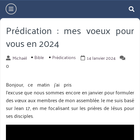
Aller
hamburger
directement
re
au
Prédication : mes voeux pour
contenu
vous en 2024
Bible
Prédications
Michaël
14 Janvier 2024
0
Bonjour, ce matin j’ai pris
l’excuse que nous sommes encore en janvier pour formuler
des vœux aux membres de mon assemblée. Je me suis basé
sur Jean 17, en me focalisant sur les prières de Jésus pour
ses disciples.