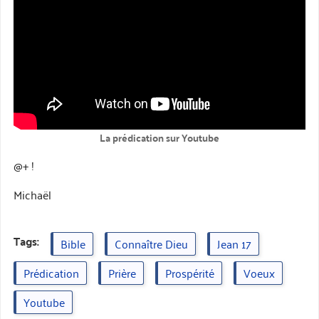
La prédication sur Youtube
@+ !
Michaël
Tags:
Bible
Connaître Dieu
Jean 17
Prédication
Prière
Prospérité
Voeux
Youtube