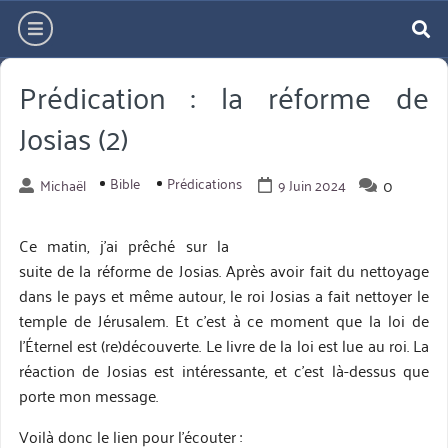
Aller
hamburger
directement
re
au
Prédication : la réforme de
contenu
Josias (2)
Bible
Prédications
0
Michaël
9 Juin 2024
Ce matin, j’ai prêché sur la
suite de la réforme de Josias. Après avoir fait du nettoyage
dans le pays et même autour, le roi Josias a fait nettoyer le
temple de Jérusalem. Et c’est à ce moment que la loi de
l’Éternel est (re)découverte. Le livre de la loi est lue au roi. La
réaction de Josias est intéressante, et c’est là-dessus que
porte mon message.
Voilà donc le lien pour l’écouter :