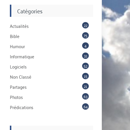
Catégories
22
Actualités
75
Bible
4
Humour
31
Informatique
52
Logiciels
15
Non Classé
21
Partages
63
Photos
64
Prédications