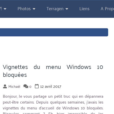
!
Photos
Terragen
Liens
A Prop
Vignettes du menu Windows 10
bloquées
12 avril 2017
Michaël
0
Bonjour, Je vous partage un petit truc qui en dépannera
peut-être certains. Depuis quelques semaines, j’avais les
vignettes du menu d’accueil de Windows 10 bloquées.
Bloquées comment ? Eh bien impossible de les