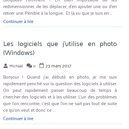
redimensionner, de les déplacer, d’en ajouter une ou d’en
retirer une. Pénible à la longue… Et là vu que je suis en …
Continuer à lire
« Vignettes
du
menu
Windows
Les logiciels que j’utilise en photo
10
(Windows)
bloquées »
23 mars 2017
Michaël
0
Bonjour ! Quand j’ai débuté en photo, je me suis
rapidement penché sur la question des logiciels à utiliser.
On peut rapidement passer beaucoup de temps à
chercher des logiciels et à les utiliser. L’un des problèmes
que l’on rencontre, c’est que l’on ne sait pas tout de suite
ce qu’on veut et donc ce …
Continuer à lire
« Les
logiciels