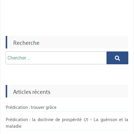
du
menu
Windows
10
bloquées »
Recherche
Chercher
Chercher
aprè:
Articles récents
Prédication : trouver grâce
Prédication : la doctrine de prospérité (7) – La guérison et la
maladie