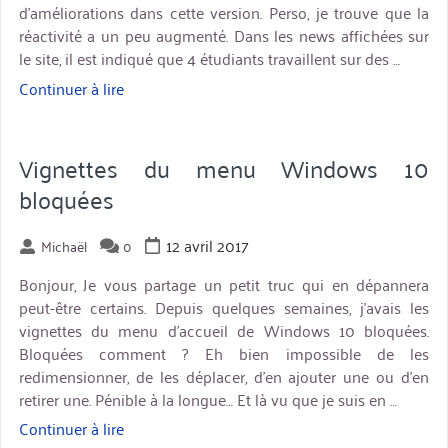
d’améliorations dans cette version. Perso, je trouve que la
réactivité a un peu augmenté. Dans les news affichées sur
le site, il est indiqué que 4 étudiants travaillent sur des …
Continuer à lire
« Digikam
5.6
+
problème
Vignettes du menu Windows 10
des
bloquées
tooltips
non
12 avril 2017
Michaël
0
lisibles »
Bonjour, Je vous partage un petit truc qui en dépannera
peut-être certains. Depuis quelques semaines, j’avais les
vignettes du menu d’accueil de Windows 10 bloquées.
Bloquées comment ? Eh bien impossible de les
redimensionner, de les déplacer, d’en ajouter une ou d’en
retirer une. Pénible à la longue… Et là vu que je suis en …
Continuer à lire
« Vignettes