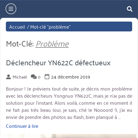
Aller
hamburger
directement
re
au
Accueil
/
Mot-clé "problème"
contenu
Mot-Clé:
Problème
Déclencheur YN622C défectueux
24 décembre 2019
Michaël
0
Bonjour ! Je préviens tout de suite, je décris mon problème
avec les déclencheurs Yongnuo YN622C, mais je n’ai pas de
solution pour l’instant. Alors voilà, comme en ce moment il
ne fait pas très beau (oui, je sais, ché le Noooord !), j’ai eu
envie de prendre des photos au flash, bien planqué à …
Continuer à lire
« Déclencheur
YN622C
miniature