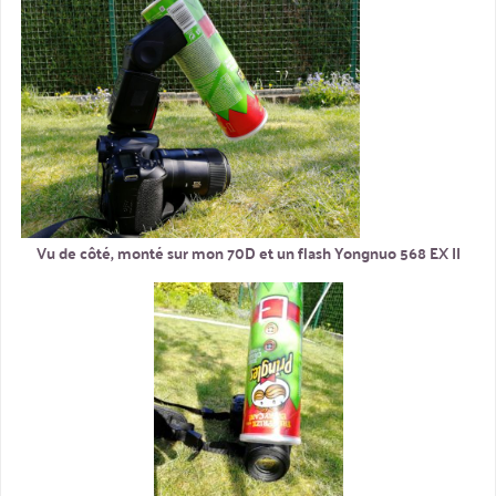
Vu de côté, monté sur mon 70D et un flash Yongnuo 568 EX II