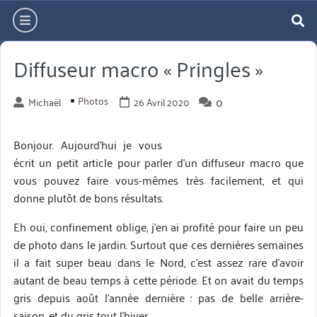
Aller
hamburger
directement
re
au
Diffuseur macro « Pringles »
contenu
Photos
0
Michaël
26 Avril 2020
Bonjour. Aujourd’hui je vous
écrit un petit article pour parler d’un diffuseur macro que
vous pouvez faire vous-mêmes très facilement, et qui
donne plutôt de bons résultats.
Eh oui, confinement oblige, j’en ai profité pour faire un peu
de photo dans le jardin. Surtout que ces dernières semaines
il a fait super beau dans le Nord, c’est assez rare d’avoir
autant de beau temps à cette période. Et on avait du temps
gris depuis août l’année dernière : pas de belle arrière-
saison, et du gris tout l’hiver.