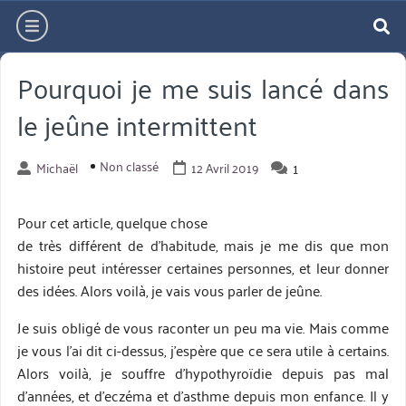
Aller
hamburger
directement
re
au
Pourquoi je me suis lancé dans
contenu
le jeûne intermittent
Non classé
1
Michaël
12 Avril 2019
Pour cet article, quelque chose
de très différent de d’habitude, mais je me dis que mon
histoire peut intéresser certaines personnes, et leur donner
des idées. Alors voilà, je vais vous parler de jeûne.
Je suis obligé de vous raconter un peu ma vie. Mais comme
je vous l’ai dit ci-dessus, j’espère que ce sera utile à certains.
Alors voilà, je souffre d’hypothyroïdie depuis pas mal
d’années, et d’eczéma et d’asthme depuis mon enfance. Il y