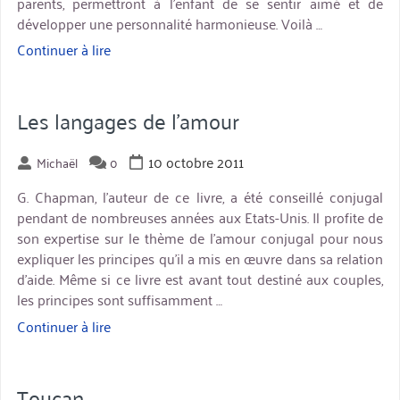
parents, permettront à l’enfant de se sentir aimé et de
développer une personnalité harmonieuse. Voilà …
Continuer à lire
« Comment
vraiment
aimer
votre
Les langages de l’amour
enfant »
10 octobre 2011
Michaël
0
G. Chapman, l’auteur de ce livre, a été conseillé conjugal
pendant de nombreuses années aux Etats-Unis. Il profite de
son expertise sur le thème de l’amour conjugal pour nous
expliquer les principes qu’il a mis en œuvre dans sa relation
d’aide. Même si ce livre est avant tout destiné aux couples,
les principes sont suffisamment …
Continuer à lire
« Les
langages
de
l’amour »
Toucan