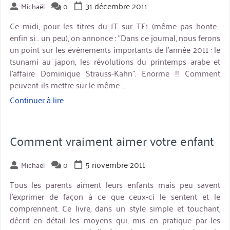
31 décembre 2011
Michaël
0
Ce midi, pour les titres du JT sur TF1 (même pas honte…
enfin si… un peu), on annonce : "Dans ce journal, nous ferons
un point sur les évènements importants de l'année 2011 : le
tsunami au japon, les révolutions du printemps arabe et
l'affaire Dominique Strauss-Kahn". Enorme !! Comment
peuvent-ils mettre sur le même …
Continuer à lire
« Ce
qui
est
important »
Comment vraiment aimer votre enfant
5 novembre 2011
Michaël
0
Tous les parents aiment leurs enfants mais peu savent
l’exprimer de façon à ce que ceux-ci le sentent et le
comprennent. Ce livre, dans un style simple et touchant,
décrit en détail les moyens qui, mis en pratique par les