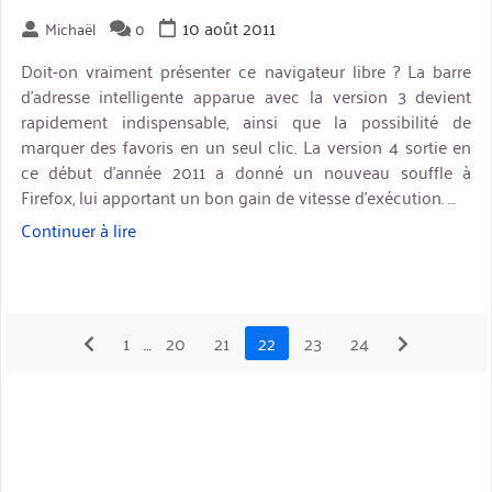
10 août 2011
Michaël
0
Doit-on vraiment présenter ce navigateur libre ? La barre
d’adresse intelligente apparue avec la version 3 devient
rapidement indispensable, ainsi que la possibilité de
marquer des favoris en un seul clic. La version 4 sortie en
ce début d’année 2011 a donné un nouveau souffle à
Firefox, lui apportant un bon gain de vitesse d’exécution. …
Continuer à lire
« Mozilla
Firefox »
préc
1
…
20
21
22
23
24
suiv