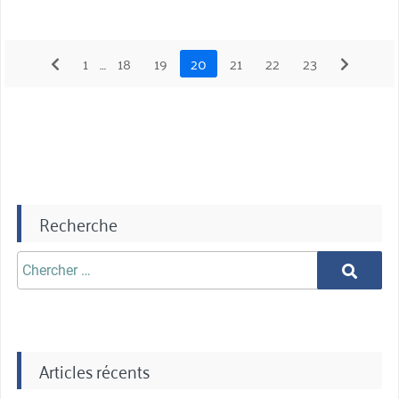
préc
1
…
18
19
20
21
22
23
suiv
Recherche
Chercher
Chercher
aprè:
Articles récents